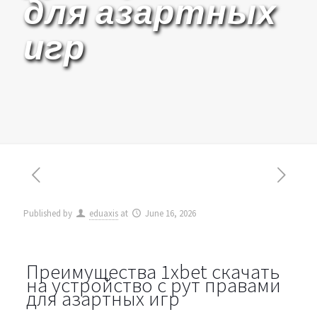
для азартных
игр
Published by
eduaxis
at
June 16, 2026
Преимущества 1xbet скачать
на устройство с рут правами
для азартных игр