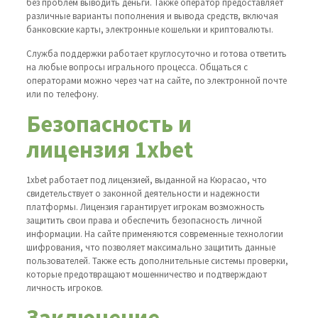
без проблем выводить деньги. Также оператор предоставляет
различные варианты пополнения и вывода средств, включая
банковские карты, электронные кошельки и криптовалюты.
Служба поддержки работает круглосуточно и готова ответить
на любые вопросы игрального процесса. Общаться с
операторами можно через чат на сайте, по электронной почте
или по телефону.
Безопасность и
лицензия 1xbet
1xbet работает под лицензией, выданной на Кюрасао, что
свидетельствует о законной деятельности и надежности
платформы. Лицензия гарантирует игрокам возможность
защитить свои права и обеспечить безопасность личной
информации. На сайте применяются современные технологии
шифрования, что позволяет максимально защитить данные
пользователей. Также есть дополнительные системы проверки,
которые предотвращают мошенничество и подтверждают
личность игроков.
Заключение