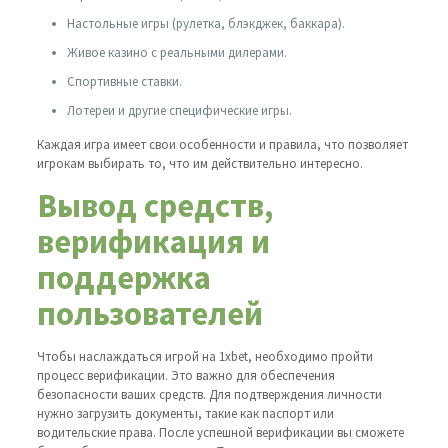
Настольные игры (рулетка, блэкджек, баккара).
Живое казино с реальными дилерами.
Спортивные ставки.
Лотереи и другие специфические игры.
Каждая игра имеет свои особенности и правила, что позволяет
игрокам выбирать то, что им действительно интересно.
Вывод средств,
верификация и
поддержка
пользователей
Чтобы наслаждаться игрой на 1xbet, необходимо пройти
процесс верификации. Это важно для обеспечения
безопасности ваших средств. Для подтверждения личности
нужно загрузить документы, такие как паспорт или
водительские права. После успешной верификации вы сможете