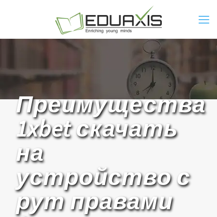
Преимущества
1xbet скачать
на
устройство с
рут правами