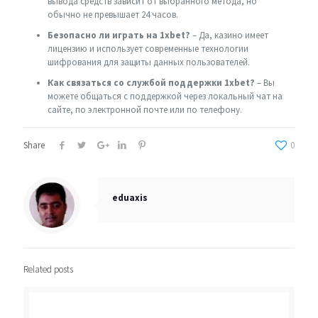
вывода средств зависит от выбранного метода, но
обычно не превышает 24 часов.
Безопасно ли играть на 1xbet?
– Да, казино имеет
лицензию и использует современные технологии
шифрования для защиты данных пользователей.
Как связаться со службой поддержки 1xbet?
– Вы
можете общаться с поддержкой через локальный чат на
сайте, по электронной почте или по телефону.
Share
0
eduaxis
Related posts