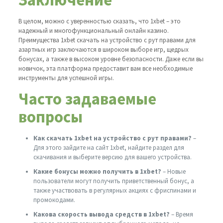
В целом, можно с уверенностью сказать, что 1xbet – это
надежный и многофункциональный онлайн казино.
Преимущества 1xbet скачать на устройство с рут правами для
азартных игр заключаются в широком выборе игр, щедрых
бонусах, а также в высоком уровне безопасности. Даже если вы
новичок, эта платформа предоставит вам все необходимые
инструменты для успешной игры.
Часто задаваемые
вопросы
Как скачать 1xbet на устройство с рут правами?
–
Для этого зайдите на сайт 1xbet, найдите раздел для
скачивания и выберите версию для вашего устройства.
Какие бонусы можно получить в 1xbet?
– Новые
пользователи могут получить приветственный бонус, а
также участвовать в регулярных акциях с фриспинами и
промокодами.
Какова скорость вывода средств в 1xbet?
– Время