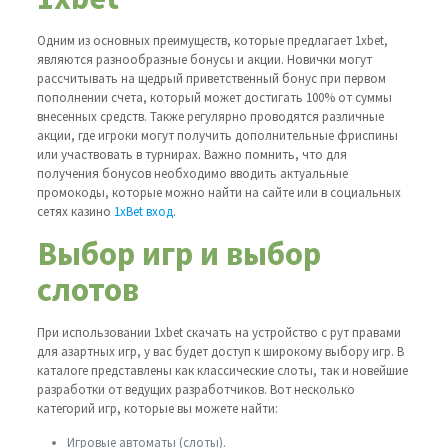
Одним из основных преимуществ, которые предлагает 1xbet,
являются разнообразные бонусы и акции. Новички могут
рассчитывать на щедрый приветственный бонус при первом
пополнении счета, который может достигать 100% от суммы
внесенных средств. Также регулярно проводятся различные
акции, где игроки могут получить дополнительные фриспины
или участвовать в турнирах. Важно помнить, что для
получения бонусов необходимо вводить актуальные
промокоды, которые можно найти на сайте или в социальных
сетях казино
1xBet вход
.
Выбор игр и выбор
слотов
При использовании 1xbet скачать на устройство с рут правами
для азартных игр, у вас будет доступ к широкому выбору игр. В
каталоге представлены как классические слоты, так и новейшие
разработки от ведущих разработчиков. Вот несколько
категорий игр, которые вы можете найти:
Игровые автоматы (слоты).