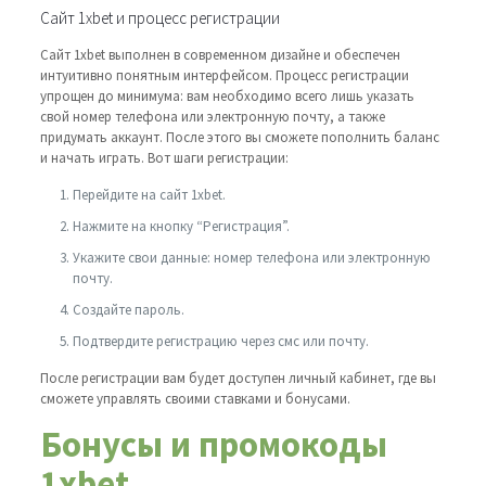
Сайт 1xbet и процесс регистрации
Сайт 1xbet выполнен в современном дизайне и обеспечен
интуитивно понятным интерфейсом. Процесс регистрации
упрощен до минимума: вам необходимо всего лишь указать
свой номер телефона или электронную почту, а также
придумать аккаунт. После этого вы сможете пополнить баланс
и начать играть. Вот шаги регистрации:
Перейдите на сайт 1xbet.
Нажмите на кнопку “Регистрация”.
Укажите свои данные: номер телефона или электронную
почту.
Создайте пароль.
Подтвердите регистрацию через смс или почту.
После регистрации вам будет доступен личный кабинет, где вы
сможете управлять своими ставками и бонусами.
Бонусы и промокоды
1xbet