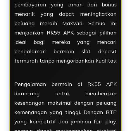
pembayaran yang aman dan bonus
menarik yang dapat meningkatkan
peluang meraih Maxwin. Semua ini
menjadikan RK55 APK sebagai pilihan
ideal bagi mereka yang mencari
pengalaman bermain slot deposit
termurah tanpa mengorbankan kualitas.
Pengalaman bermain di RK55 APK
dirancang untuk memberikan
kesenangan maksimal dengan peluang
kemenangan yang tinggi. Dengan RTP
yang kompetitif dan jaminan fair play,
pemain dapat merencanakan strategi