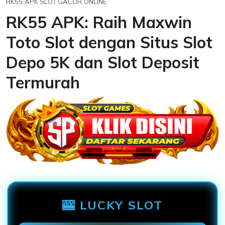
RK55 APK SLOT GACOR ONLINE
RK55 APK: Raih Maxwin
Toto Slot dengan Situs Slot
Depo 5K dan Slot Deposit
Termurah
🎰 LUCKY SLOT