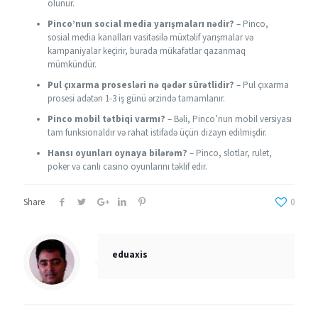
olunur.
Pinco’nun social media yarışmaları nədir?
– Pinco,
sosial media kanalları vasitəsilə müxtəlif yarışmalar və
kampaniyalar keçirir, burada mükafatlar qazanmaq
mümkündür.
Pul çıxarma prosesləri nə qədər sürətlidir?
– Pul çıxarma
prosesi adətən 1-3 iş günü ərzində tamamlanır.
Pinco mobil tətbiqi varmı?
– Bəli, Pinco’nun mobil versiyası
tam funksionaldır və rahat istifadə üçün dizayn edilmişdir.
Hansı oyunları oynaya bilərəm?
– Pinco, slotlar, rulet,
poker və canlı casino oyunlarını təklif edir.
Share
0
eduaxis