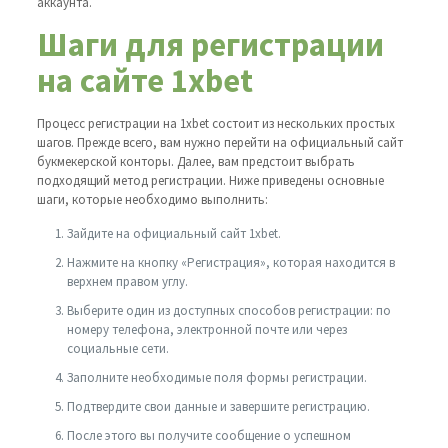
аккаунта.
Шаги для регистрации
на сайте 1xbet
Процесс регистрации на 1xbet состоит из нескольких простых
шагов. Прежде всего, вам нужно перейти на официальный сайт
букмекерской конторы. Далее, вам предстоит выбрать
подходящий метод регистрации. Ниже приведены основные
шаги, которые необходимо выполнить:
Зайдите на официальный сайт 1xbet.
Нажмите на кнопку «Регистрация», которая находится в
верхнем правом углу.
Выберите один из доступных способов регистрации: по
номеру телефона, электронной почте или через
социальные сети.
Заполните необходимые поля формы регистрации.
Подтвердите свои данные и завершите регистрацию.
После этого вы получите сообщение о успешном