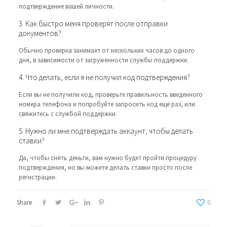
подтверждение вашей личности.
3. Как быстро меня проверят после отправки
документов?
Обычно проверка занимает от нескольких часов до одного
дня, в зависимости от загруженности службы поддержки.
4. Что делать, если я не получил код подтверждения?
Если вы не получили код, проверьте правильность введенного
номера телефона и попробуйте запросить код еще раз, или
свяжитесь с службой поддержки.
5. Нужно ли мне подтверждать аккаунт, чтобы делать
ставки?
Да, чтобы снять деньги, вам нужно будет пройти процедуру
подтверждения, но вы можете делать ставки просто после
регистрации.
Share
0