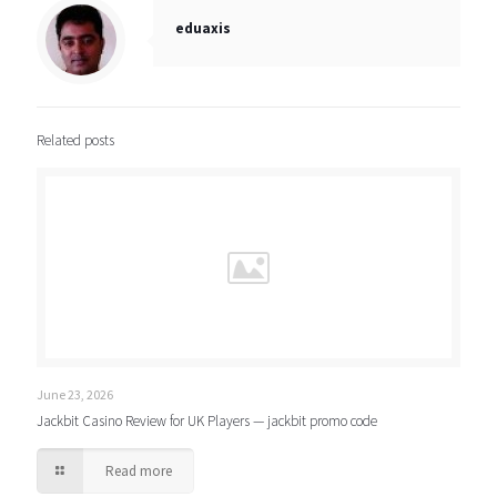
eduaxis
Related posts
June 23, 2026
Jackbit Casino Review for UK Players — jackbit promo code
Read more