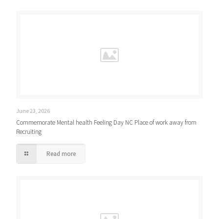
June 23, 2026
Commemorate Mental health Feeling Day NC Place of work away from
Recruiting
Read more