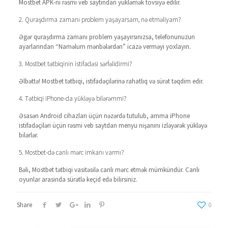
Mostbet APK-nı rəsmi veb saytından yükləmək tövsiyə edilir.
2. Quraşdırma zamanı problem yaşayarsam, nə etməliyam?
Əgər quraşdırma zamanı problem yaşayırsınızsa, telefonunuzun
ayarlarından “Naməlum mənbələrdən” icazə verməyi yoxlayın.
3. Mostbet tətbiqinin istifadəsi sərfəlidirmi?
Əlbəttə! Mostbet tətbiqi, istifadəçilərinə rahatlıq və sürət təqdim edir.
4. Tətbiqi iPhone-da yükləyə bilərəmmi?
Əsasən Android cihazları üçün nəzərdə tutulub, amma iPhone
istifadəçiləri üçün rəsmi veb saytdan menyu nişanını izləyərək yükləyə
bilərlər.
5. Mostbet-də canlı mərc imkanı varmı?
Bəli, Mostbet tətbiqi vasitəsilə canlı mərc etmək mümkündür. Canlı
oyunlar arasında sürətlə keçid edə bilirsiniz.
Share
0