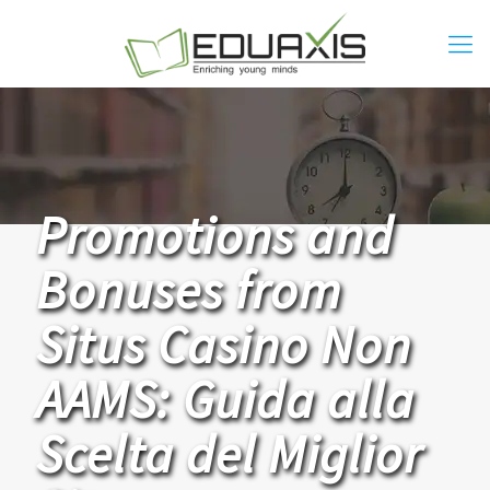
Promotions and
Bonuses from
Situs Casino Non
AAMS: Guida alla
Scelta del Miglior