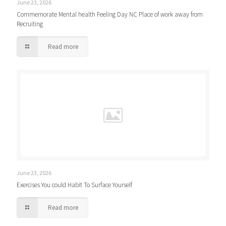
June 23, 2026
Commemorate Mental health Feeling Day NC Place of work away from
Recruiting
Read more
June 23, 2026
Exercises You could Habit To Surface Yourself
Read more