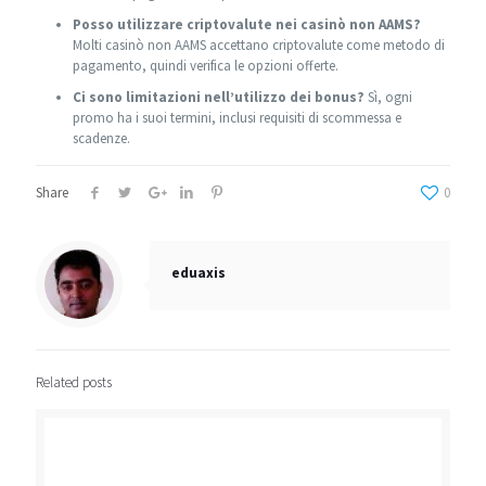
Posso utilizzare criptovalute nei casinò non AAMS?
Molti casinò non AAMS accettano criptovalute come metodo di
pagamento, quindi verifica le opzioni offerte.
Ci sono limitazioni nell’utilizzo dei bonus?
Sì, ogni
promo ha i suoi termini, inclusi requisiti di scommessa e
scadenze.
Share
0
eduaxis
Related posts