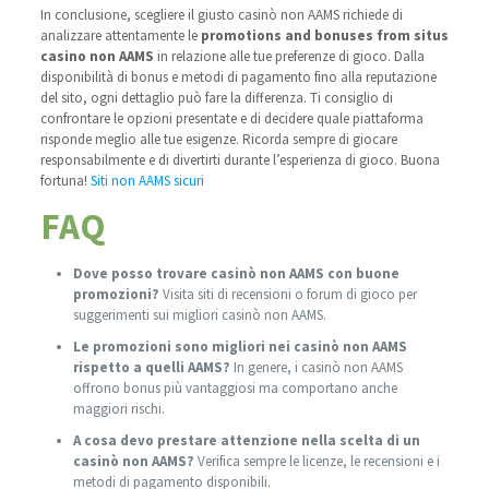
In conclusione, scegliere il giusto casinò non AAMS richiede di
analizzare attentamente le
promotions and bonuses from situs
casino non AAMS
in relazione alle tue preferenze di gioco. Dalla
disponibilità di bonus e metodi di pagamento fino alla reputazione
del sito, ogni dettaglio può fare la differenza. Ti consiglio di
confrontare le opzioni presentate e di decidere quale piattaforma
risponde meglio alle tue esigenze. Ricorda sempre di giocare
responsabilmente e di divertirti durante l’esperienza di gioco. Buona
fortuna!
Siti non AAMS sicuri
FAQ
Dove posso trovare casinò non AAMS con buone
promozioni?
Visita siti di recensioni o forum di gioco per
suggerimenti sui migliori casinò non AAMS.
Le promozioni sono migliori nei casinò non AAMS
rispetto a quelli AAMS?
In genere, i casinò non AAMS
offrono bonus più vantaggiosi ma comportano anche
maggiori rischi.
A cosa devo prestare attenzione nella scelta di un
casinò non AAMS?
Verifica sempre le licenze, le recensioni e i
metodi di pagamento disponibili.