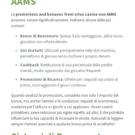
AAMS
Le
promotions and bonuses from situs casino non AAMS
possono variare significativamente. Vediamo alcune delle più
comuni:
Bonus di Benvenuto
: Spesso il più vantaggioso, attira nuovi
giocatori con offerte elevate.
Giri Gratuiti
: Utilizzati principalmente nelle slot machine,
permettono di giocare senza rischiare il proprio denaro.
Cashback
: Restituzione di una percentuale delle perdite
mensili, molto apprezzato dai giocatori frequenti.
Promozioni di Ricarica
: Offerte per i depositi successivi al
primo, incoraggiando il gioco continuo.
Quando analizzi le promozioni, considera non solo l’importo del
bonus, ma anche i termini e le condizioni: requisiti di scommessa,
scadenze per l’utilizzo e i giochi a cui applicano. Alcuni casinò
potrebbero avere restrizioni più rigide rispetto ad altri, il che potrebbe
influenzare la tua capacità di incassare le vincite. Assicurati di leggere
sempre i termini associati a qualsiasi bonus prima di accettarlo!