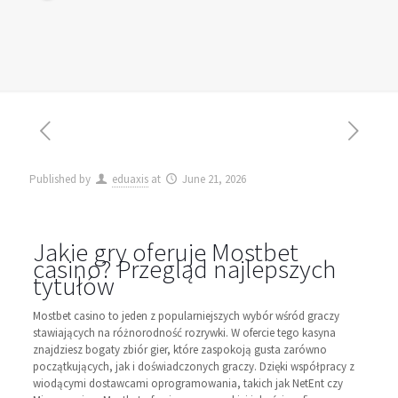
Published by
eduaxis
at
June 21, 2026
Jakie gry oferuje Mostbet
casino? Przegląd najlepszych
tytułów
Mostbet casino to jeden z popularniejszych wybór wśród graczy
stawiających na różnorodność rozrywki. W ofercie tego kasyna
znajdziesz bogaty zbiór gier, które zaspokoją gusta zarówno
początkujących, jak i doświadczonych graczy. Dzięki współpracy z
wiodącymi dostawcami oprogramowania, takich jak NetEnt czy