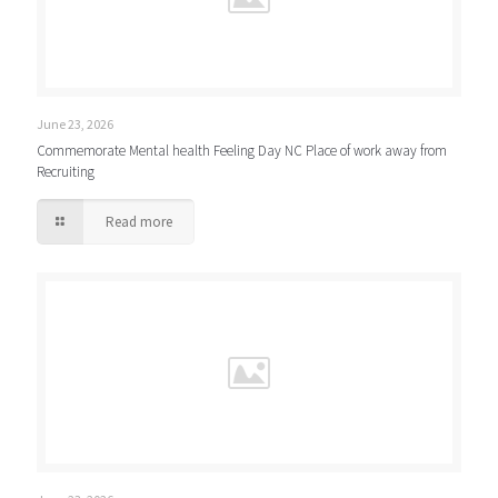
June 23, 2026
Commemorate Mental health Feeling Day NC Place of work away from
Recruiting
Read more