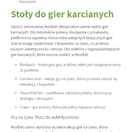
bonusami.
Stoły do gier karcianych
Oprócz automatów, Mostbet oferuje także szeroki wybór gier
karcianych. Dla miłośników pokera, blackjacka czy bakarata,
platforma ta zapewnia różnorodne wersje tych klasycznych gier.
Gracze mogą rywalizować z krupierami na żywo, co podnosi
poziom autentyczności i emocji. Oto niektóre z najpopularniejszych
gier karcianych, które można znaleźć w Mostbet:
Blackjack – tradycyjna gra, w której celem jest osiągnięcie sumy
21 punktów.
Live Baccarat – wersja gry na żywo, która pozwala cieszyć się
interakcją z krupierem.
Texas Hold’em – uwielbiana odmiana pokera, która łączy
strategię z emocjami.
Craps – gra w kości, która jest pełna napięcia i emocji.
Gry na żywo: Klucz do autentyczności
Mostbet casino wyróżnia się także sekcją gier na żywo, która