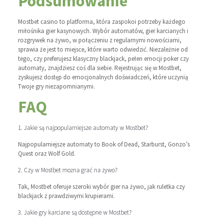
Podsumowanie
Mostbet casino to platforma, która zaspokoi potrzeby każdego
miłośnika gier kasynowych. Wybór automatów, gier karcianych i
rozgrywek na żywo, w połączeniu z regularnymi nowościami,
sprawia że jest to miejsce, które warto odwiedzić. Niezależnie od
tego, czy preferujesz klasyczny blackjack, pełen emocji poker czy
automaty, znajdziesz coś dla siebie. Rejestrując się w Mostbet,
zyskujesz dostęp do emocjonalnych doświadczeń, które uczynią
Twoje gry niezapomnianymi.
FAQ
1. Jakie są najpopularniejsze automaty w Mostbet?
Najpopularniejsze automaty to Book of Dead, Starburst, Gonzo’s
Quest oraz Wolf Gold.
2. Czy w Mostbet można grać na żywo?
Tak, Mostbet oferuje szeroki wybór gier na żywo, jak ruletka czy
blackjack z prawdziwymi krupierami.
3. Jakie gry karciane są dostępne w Mostbet?