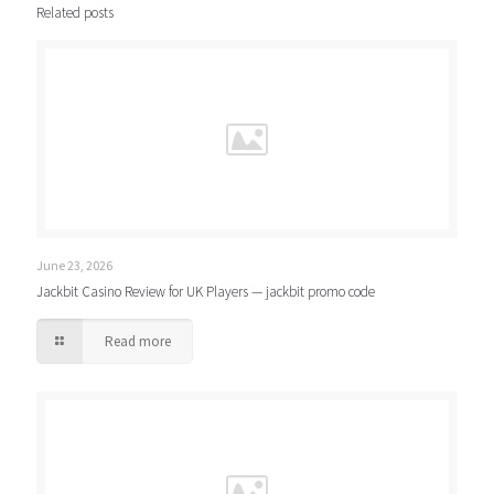
Related posts
June 23, 2026
Jackbit Casino Review for UK Players — jackbit promo code
Read more