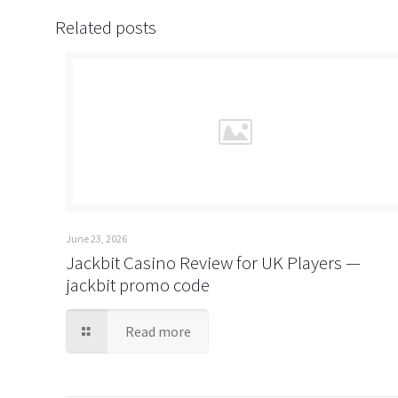
Related posts
June 23, 2026
Jackbit Casino Review for UK Players —
jackbit promo code
Read more