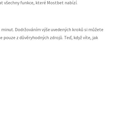
vat všechny funkce, které Mostbet nabízí.
a minut. Dodržováním výše uvedených kroků si můžete
e pouze z důvěryhodných zdrojů. Teď, když víte, jak