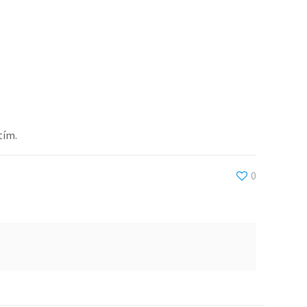
tím.
0