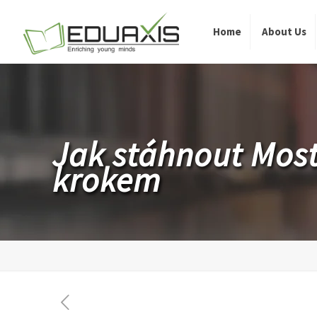
Home
About Us
Jak stáhnout Most
krokem