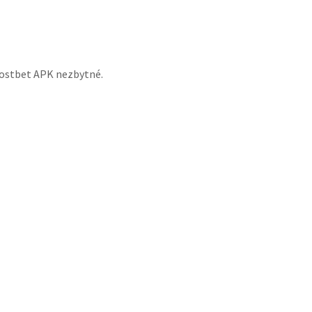
Mostbet APK nezbytné.