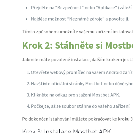
Přejděte na “Bezpečnost” nebo “Aplikace” (záleží n
Najděte možnost “Neznámé zdroje” a povolte ji.
Tímto způsobem umožníte vašemu zařízení instalovat a
Krok 2: Stáhněte si Most
Jakmile máte povolené instalace, dalším krokem je st
Otevřete webový prohlížeč na vašem Android zaříz
Navštivte oficiální stránky Mostbet nebo důvěryho
Klikněte na odkaz pro stažení Mostbet APK.
Počkejte, až se soubor stáhne do vašeho zařízení.
Po dokončení stahování můžete pokračovat ke kroku 3 a 
Krok 3: Instalace Mostbet APK