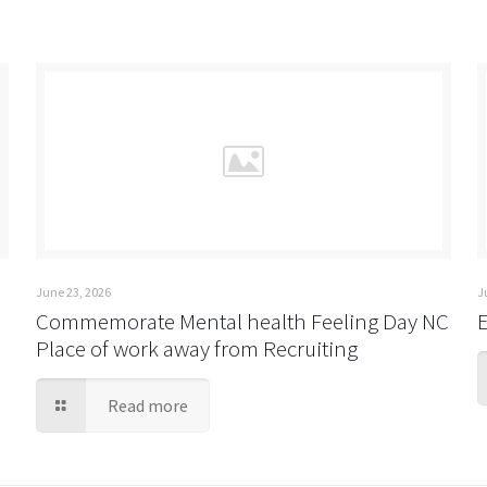
June 23, 2026
J
Commemorate Mental health Feeling Day NC
E
Place of work away from Recruiting
Read more