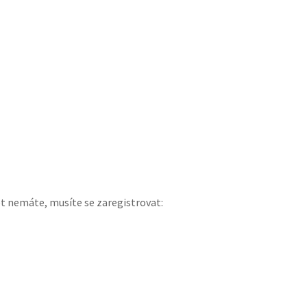
et nemáte, musíte se zaregistrovat: