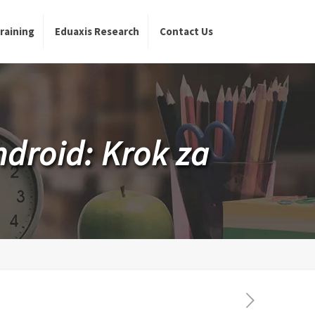
raining
Eduaxis Research
Contact Us
ndroid: Krok za