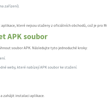
a zařízení).
plikace, které nejsou staženy z oficiálních obchodů, což je pro 
bet APK soubor
áhnout soubor APK. Následujte tyto jednoduché kroky:
ení.
dné weby, které nabízejí APK soubor ke stažení.
zahájit instalaci aplikace.