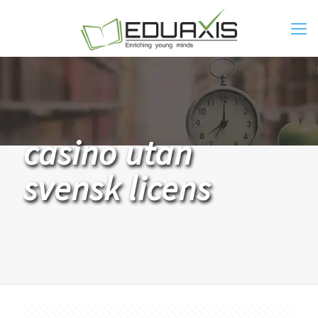
casino utan
svensk licens