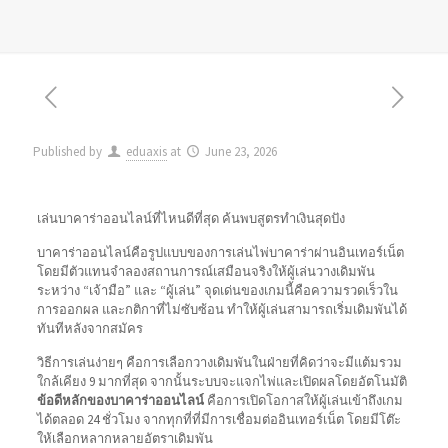
Published by
eduaxis
at
June 23, 2026
เล่นบาคาร่าออนไลน์ที่ไหนดีที่สุด ค้นพบสูตรทำเงินสุดปัง
บาคาร่าออนไลน์คือรูปแบบของการเล่นไพ่บาคาร่าผ่านอินเทอร์เน็ต
โดยมีตัวแทนจำลองสถานการณ์เสมือนจริงให้ผู้เล่นวางเดิมพัน
ระหว่าง “เจ้ามือ” และ “ผู้เล่น” จุดเด่นของเกมนี้คือความรวดเร็วใน
การออกผล และกติกาที่ไม่ซับซ้อน ทำให้ผู้เล่นสามารถเริ่มเดิมพันได้
ทันทีหลังจากสมัคร
วิธีการเล่นง่ายๆ คือการเลือกวางเดิมพันในฝ่ายที่คิดว่าจะมีแต้มรวม
ใกล้เคียง 9 มากที่สุด จากนั้นระบบจะแจกไพ่และเปิดผลโดยอัตโนมัติ
ข้อดีหลักของบาคาร่าออนไลน์
คือการเปิดโอกาสให้ผู้เล่นเข้าถึงเกม
ได้ตลอด 24 ชั่วโมง จากทุกที่ที่มีการเชื่อมต่ออินเทอร์เน็ต โดยมีโต๊ะ
ให้เลือกหลากหลายอัตราเดิมพัน