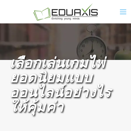
เลือกเล่นเกมไพ่
ยอดนิยมแบบ
ออนไลน์อย่างไร
ให้คุ้มค่า