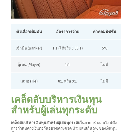
ตัวเลือกเดิมพัน
อัตราการจ่าย
ค่าคอมมิชชั่น
เจ้ามือ (Banker)
1:1 (ได้จริง 0.95:1)
5%
ผู้เล่น (Player)
1:1
ไม่มี
เสมอ (Tie)
8:1 หรือ 9:1
ไม่มี
เคล็ดลับบริหารเงินทุน
สำหรับผู้เล่นทุกระดับ
เคล็ดลับบริหารเงินทุนสำหรับผู้เล่นทุกระดับ
ในบาคาร่าออนไลน์คือ
การกำหนดวงเงินต่อวันอย่างเคร่งครัด ห้ามเล่นเกิน 5% ของเงินทุน