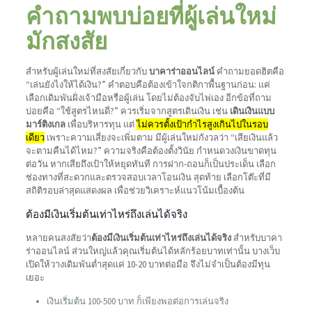
คำถามพบบ่อยที่ผู้เล่นใหม่
มักสงสัย
สำหรับผู้เล่นใหม่ที่สงสัยเกี่ยวกับ
บาคาร่าออนไลน์
คำถามยอดฮิตคือ
“เล่นยังไงให้ได้เงิน?” คำตอบคือต้องเข้าใจกติกาพื้นฐานก่อน: แค่
เลือกเดิมพันฝั่งเจ้ามือหรือผู้เล่น โดยไม่ต้องจับไพ่เอง อีกข้อที่ถาม
บ่อยคือ “ใช้สูตรไหนดี?” ควรเริ่มจากสูตรเดินเงิน เช่น
เดินเงินแบบ
มาร์ติงเกล
เพื่อบริหารทุน แต่
ไม่ควรตั้งเป้ากำไรสูงเกินไปในรอบ
เดียว
เพราะความเสี่ยงจะเพิ่มตาม มีผู้เล่นใหม่กังวลว่า “เสียเงินแล้ว
จะตามคืนได้ไหม?” ความจริงคือต้องตั้งวินัย กำหนดวงเงินขาดทุน
ต่อวัน หากเสียถึงเป้าให้หยุดทันที การฝาก-ถอนก็เป็นประเด็น เลือก
ช่องทางที่สะดวกและตรวจสอบเวลาโอนเงิน สุดท้าย เลือกโต๊ะที่มี
สถิติรอบล่าสุดแสดงผล เพื่อช่วยวิเคราะห์แนวโน้มเบื้องต้น
ต้องมีเงินเริ่มต้นเท่าไหร่ถึงเล่นได้จริง
หลายคนสงสัยว่า
ต้องมีเงินเริ่มต้นเท่าไหร่ถึงเล่นได้จริง
สำหรับบาคา
ร่าออนไลน์ ส่วนใหญ่แล้วคุณเริ่มต้นได้หลักร้อยบาทเท่านั้น บางเว็บ
เปิดให้วางเดิมพันต่ำสุดแค่ 10-20 บาทต่อมือ จึงไม่จำเป็นต้องมีทุน
เยอะ
เงินเริ่มต้น 100-500 บาท ก็เพียงพอต่อการเล่นจริง