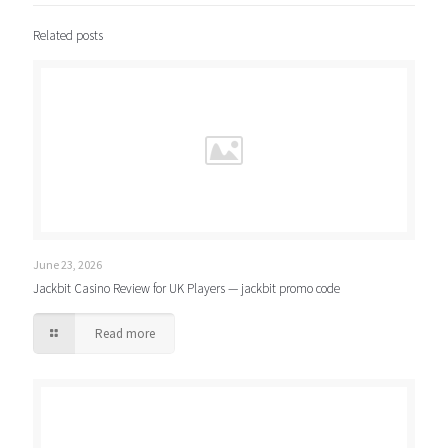
Related posts
June 23, 2026
Jackbit Casino Review for UK Players — jackbit promo code
Read more