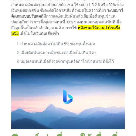
กำหนดวงเงินต่อรอบอย่างตายตัว เช่น ใช้ระบบ 1-3-2-6 หรือ 30% ของ
เงินทุนต่อเซสชัน ซึ่งจะตัดโอกาสเสียทั้งหมดในคราวเดียว
ระบบมาร์
ติงเกลแบบปรับลด
ที่มีการลดเงินเดิมพันหลังเสียเพื่อคืนทุนช้าแต่
ปลอดภัยกว่า การตั้งจุดขาดทุนที่ 30% ของทุนและหยุดเล่นทันทีเมื่อ
ถึงจุดนั้นเป็นหลักสำคัญ ตามด้วยการใช้
หลังชนะให้ถอนกำไรครึ่ง
หนึ่ง
เพื่อไม่ให้เงินต้นเสี่ยงซ้ำ
กำหนดวงเงินต่อตาไม่เกิน 5% ของทุนทั้งหมด
เพิ่มเดิมพันเฉพาะเมื่อชนะต่อเนื่องไม่เกิน 3 ตา
หยุดเล่นทันทีเมื่อถึงจุดขาดทุนหรือกำไรเป้าหมายที่ตั้งไว้